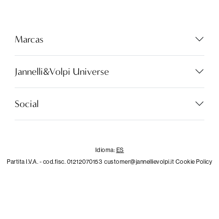
Idioma:
ES
Marcas
Jannelli&Volpi Universe
LOCATOR
WISHLIST
Social
INICIAR
SESIÓN
Idioma:
ES
CONTACTOS
Partita I.V.A. - cod.fisc. 01212070153
customer@jannellievolpi.it
Cookie Policy
Privacy Policy
×
Notice