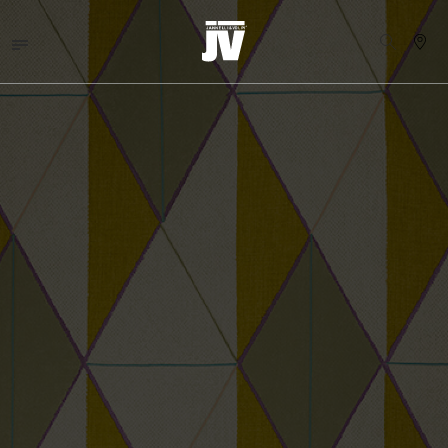
MENU
WALLCOVERINGS
TEJIDOS
BRAND
PROYECTOS
ABOUT
NEWS