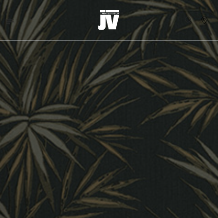
MENU
WALLCOVERINGS
TEJIDOS
BRAND
PROYECTOS
ABOUT
NEWS