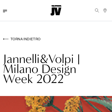
MENU
WALLCOVERINGS
TORNA INDIETRO
TESSUTI
Jannelli&Volpi |
BRAND
Milano Design
PROGETTI
Week 2022
ABOUT
NEWS