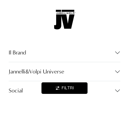
Lingua:
IT
LOCATOR
Il Brand
WISHLIST
Jannelli&Volpi Universe
LOGIN
FILTRI
CONTATTI
Social
Lingua:
IT
Partita I.V.A. - cod.fisc. 01212070153
customer@jannellievolpi.it
Cookie Policy