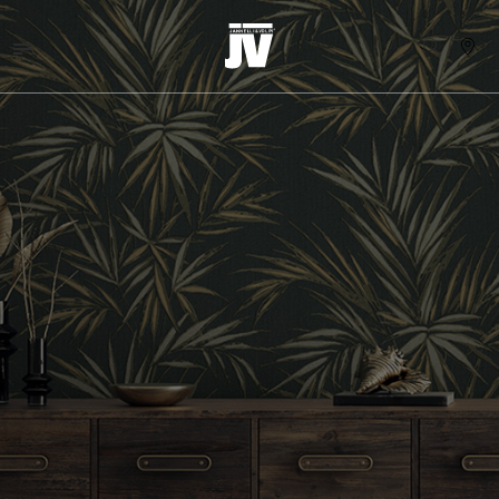
MENU
WALLCOVERINGS
TESSUTI
BRAND
PROGETTI
ABOUT
NEWS