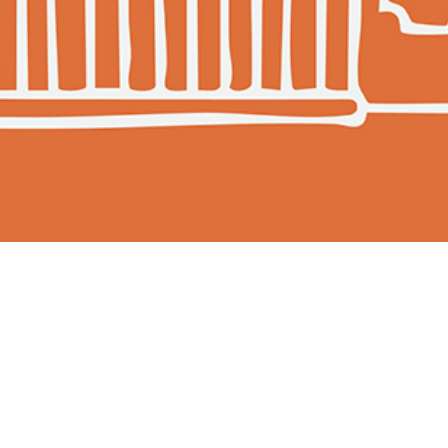
 salon
’annoncer
, 75002
, et sera