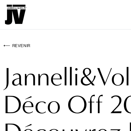
MENU
WA
WALLCOVERINGS
REVENIR
TISSUS
Jannelli&Vol
BRAND
PROJETS
Déco Off 2
ABOUT
NEWS