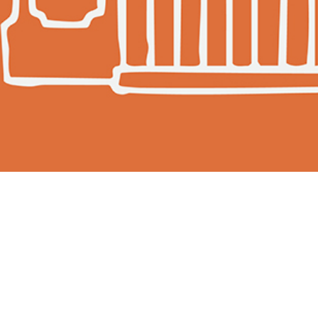
LOCATOR
WISHLIST
SE
CONNECTER
CONTATTI
Du 14 au 17 jan
international d
l’ouverture de