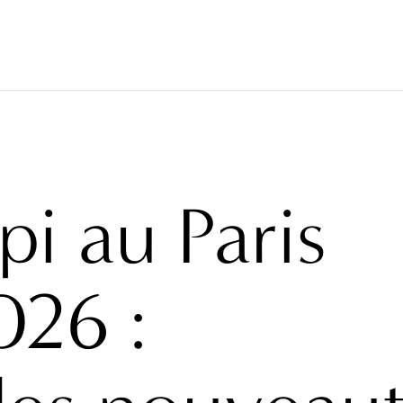
LLCOVERINGS
TISSUS
BRAND
PROJETS
ABO
pi au Paris
026 :