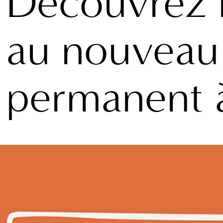
Découvrez 
au nouvea
permanent à