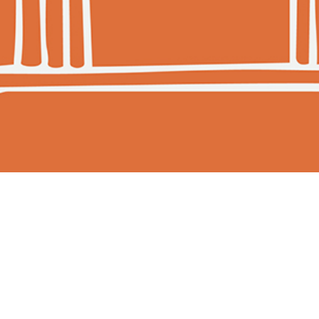
vier, Jannelli&Volpi participera à l'édition 2026 du
Paris Déco Off
, le
u design et de la décoration d’intérieur. Jannelli&Volpi est heureux d
 son showroom permanent, JVstudio | Paris, situé au
6, Rue du Mail