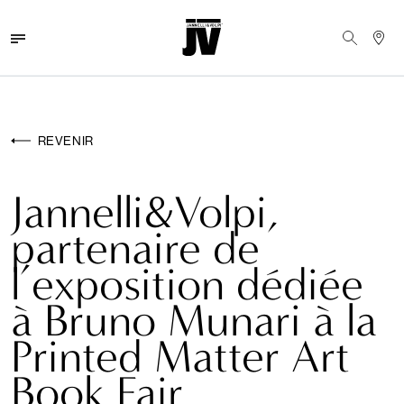
MENU
WALLCOVERINGS
REVENIR
TISSUS
Jannelli&Volpi,
BRAND
partenaire de
PROJETS
l’exposition dédiée
ABOUT
à Bruno Munari à la
NEWS
Printed Matter Art
Book Fair