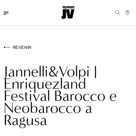
MENU
WALLCOVERINGS
REVENIR
TISSUS
Jannelli&Volpi |
BRAND
Enriquezland
PROJETS
Festival Barocco e
ABOUT
Neobarocco a
NEWS
Ragusa