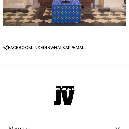
FACEBOOK
LINKEDIN
WHATSAPP
EMAIL
Langue:
FR
LOCATOR
WISHLIST
Marques