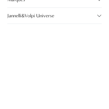
SE
CONNECTER
Jannelli&Volpi Universe
CONTATTI
Social
Langue:
FR
Partita I.V.A. - cod.fisc. 01212070153
customer@jannellievolpi.it
Cookie Policy
Privacy Policy
×
Notice
This website or its third-party tools use cookies, which are
necessary to its functioning and required to achieve the purposes
illustrated in the cookie policy. If you want to know more or