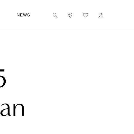
|
FR
UT
NEWS
5
lan