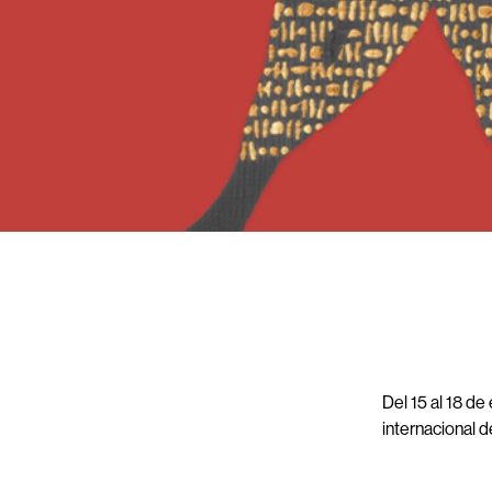
Idioma:
ES
LOCATOR
WISHLIST
INICIAR
SESIÓN
Del 15 al 18 de
internacional d
CONTACTOS
Durante el eve