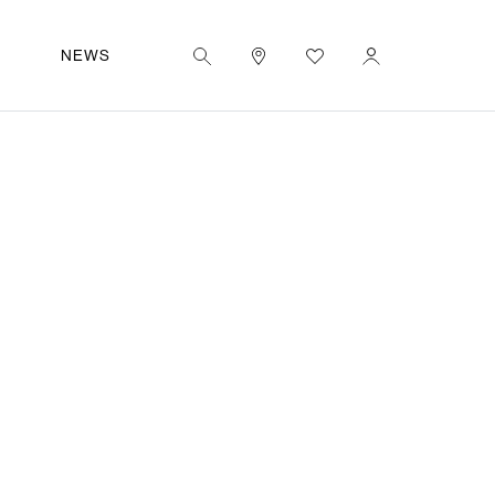
|
ES
UT
NEWS