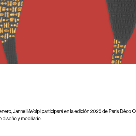
 enero, Jannelli&Volpi participará en la edición 2025 de Paris Dèco Off
e diseño y mobiliario.
nto, encontrará a Jannelli&Volpi en 35 Rue Guénégaud, 75006 París