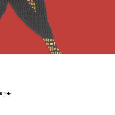
, feria
. En esta