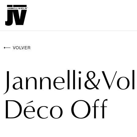
MENU
WALLCO
WALLCOVERINGS
VOLVER
TEJIDOS
Jannelli&Vol
BRAND
PROYECTOS
Déco Off
ABOUT
NEWS