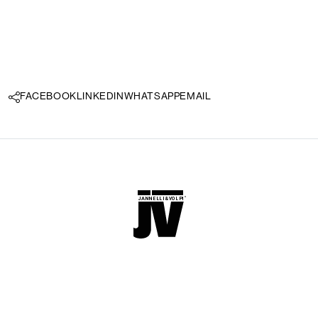
Idioma:
ES
FACEBOOK
LINKEDIN
WHATSAPP
EMAIL
LOCATOR
WISHLIST
INICIAR
SESIÓN
CONTACTOS
Marcas