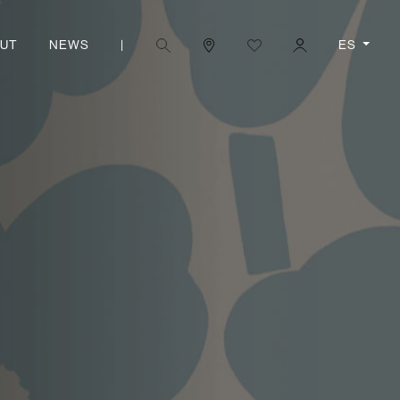
|
ES
UT
NEWS