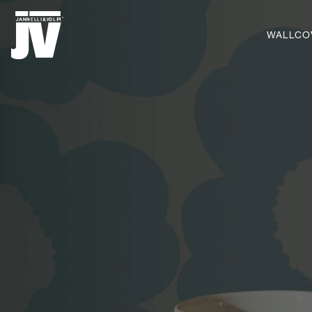
MENU
WALLCO
WALLCOVERINGS
TEJIDOS
BRAND
PROYECTOS
ABOUT
NEWS