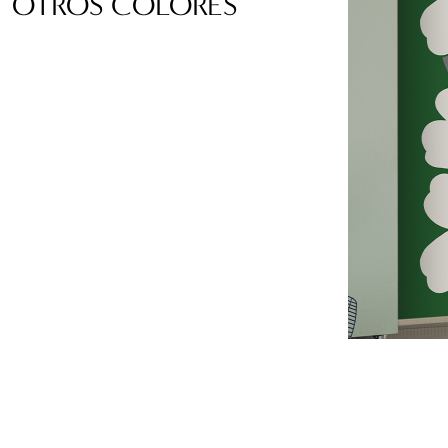
OTROS COLORES
Idioma:
ES
LOCATOR
WISHLIST
INICIAR
SESIÓN
CONTACTOS